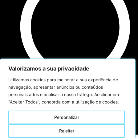
Valorizamos a sua privacidade
Utilizamos cookies para melhorar a sua experiência de
navegação, apresentar anúncios ou conteúdos
Política privacidade
personalizados e analisar o nosso tráfego. Ao clicar em
Financiamento
"Aceitar Todos", concorda com a utilização de cookies.
Personalizar
Copyright ©
Livro de
Desenvolvido
Rejeitar
2025 Ondemand
Reclamações
por Weblucro