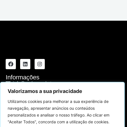
Informações
info@ondemand.pt
Valorizamos a sua privacidade
(+351) 93 9124542 (Chamada para rede móvel
nacional)
Utilizamos cookies para melhorar a sua experiência de
navegação, apresentar anúncios ou conteúdos
Política privacidade
personalizados e analisar o nosso tráfego. Ao clicar em
Financiamento
"Aceitar Todos", concorda com a utilização de cookies.